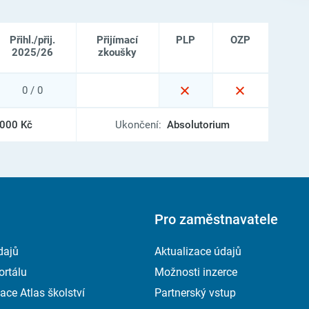
Přihl./přij.
Přijímací
PLP
OZP
2025/26
zkoušky
0 / 0
 000 Kč
Ukončení:
Absolutorium
Pro zaměstnavatele
dajů
Aktualizace údajů
ortálu
Možnosti inzerce
ace Atlas školství
Partnerský vstup