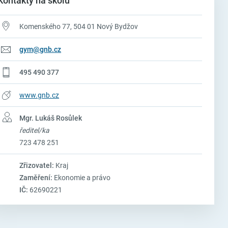
Kontakty na školu
Komenského 77, 504 01 Nový Bydžov
gym@gnb.cz
495 490 377
www.gnb.cz
Mgr. Lukáš Rosůlek
ředitel/ka
723 478 251
Zřizovatel:
Kraj
Zaměření:
Ekonomie a právo
IČ:
62690221