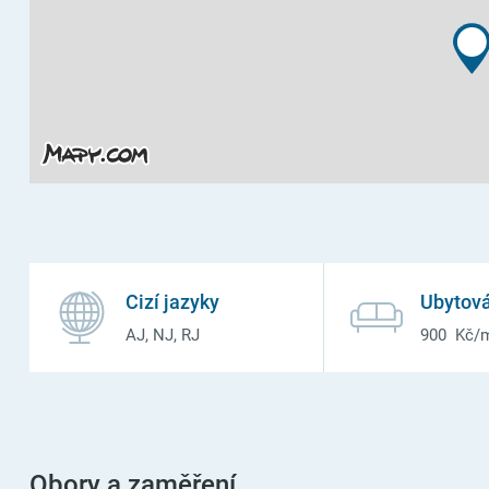
Cizí jazyky
Ubytová
AJ, NJ, RJ
900 Kč/
Obory a zaměření