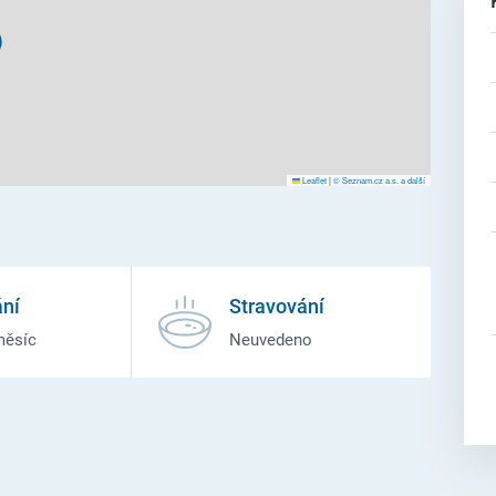
Leaflet
|
© Seznam.cz a.s. a další
ní
Stravování
měsíc
Neuvedeno