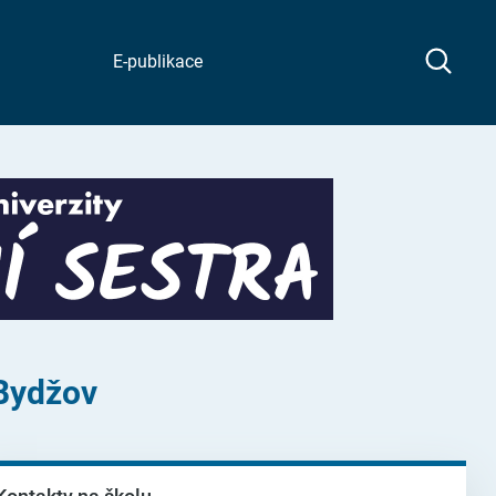
E-publikace
 Bydžov