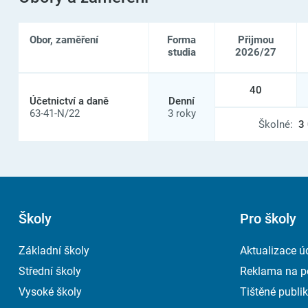
Obor, zaměření
Forma
Přijmou
studia
2026/27
Seznam
40
oborů
Účetnictví a daně
Denní
a
63-41-N/22
3 roky
zaměření
Školné:
3
na
Gymnázium,
Střední
odborná
škola
a
Vyšší
odborná
Školy
Pro školy
škola,
Nový
Základní školy
Aktualizace ú
Bydžov
Střední školy
Reklama na p
Vysoké školy
Tištěné publik