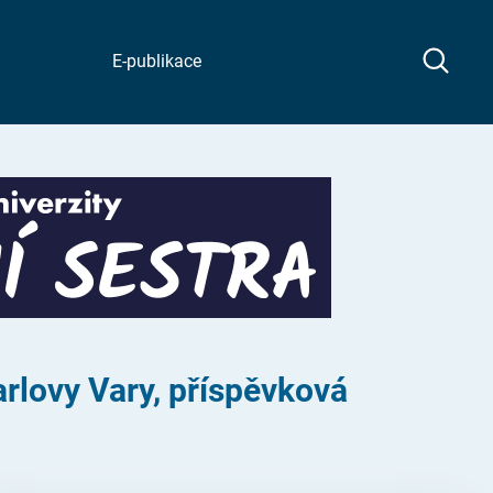
E-publikace
arlovy Vary, příspěvková