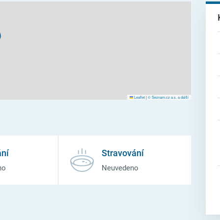
Leaflet
|
© Seznam.cz a.s. a další
ní
Stravování
no
Neuvedeno