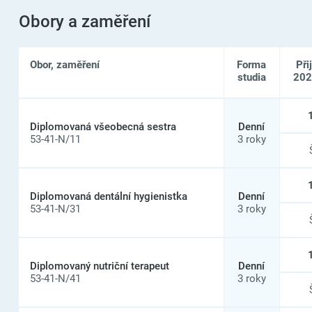
Obory a zaměření
Obor, zaměření
Forma
Při
studia
202
Seznam
oborů
Diplomovaná všeobecná sestra
Denní
a
53-41-N/11
3 roky
zaměření
na
Střední
zdravotnická
škola
Diplomovaná dentální hygienistka
Denní
a
53-41-N/31
3 roky
vyšší
odborná
škola
zdravotnická
Diplomovaný nutriční terapeut
Denní
Karlovy
53-41-N/41
3 roky
Vary,
příspěvková
organizace