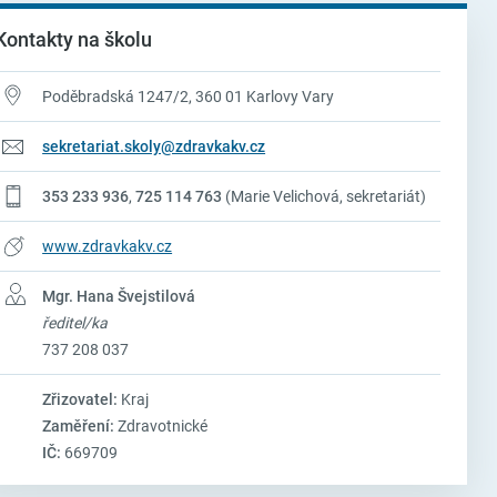
Kontakty na školu
Poděbradská 1247/2, 360 01 Karlovy Vary
sekretariat.skoly@zdravkakv.cz
353 233 936
,
725 114 763
(Marie Velichová, sekretariát)
www.zdravkakv.cz
Mgr. Hana Švejstilová
ředitel/ka
737 208 037
Zřizovatel:
Kraj
Zaměření:
Zdravotnické
IČ:
669709