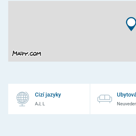
Cizí jazyky
Ubytová
AJ, L
Neuvede