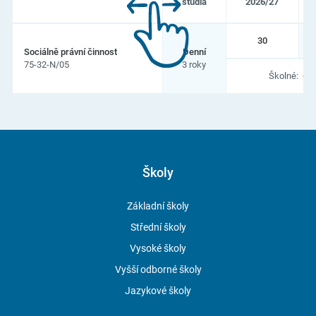
studia
2026/27
Seznam
30
oborů
Sociálně právní činnost
Denní
a
75-32-N/05
3 roky
zaměření
Školné:
6 0
na
Evangelická
akademie,
Vyšší
odborná
škola
sociálně
právní
Školy
Základní školy
Střední školy
Vysoké školy
Vyšší odborné školy
Jazykové školy