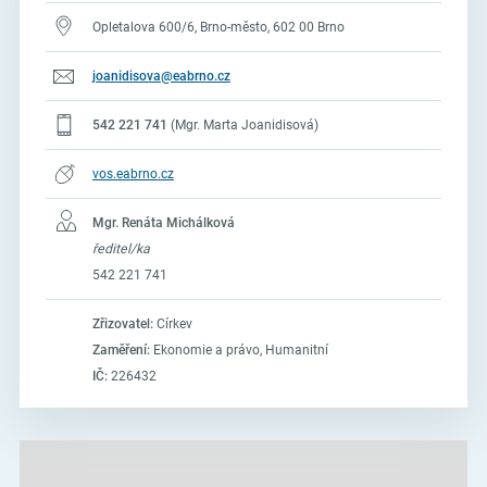
Opletalova 600/6, Brno-město, 602 00 Brno
joanidisova@eabrno.cz
542 221 741
(Mgr. Marta Joanidisová)
vos.eabrno.cz
Mgr. Renáta Michálková
ředitel/ka
542 221 741
Zřizovatel:
Církev
Zaměření:
Ekonomie a právo, Humanitní
IČ:
226432