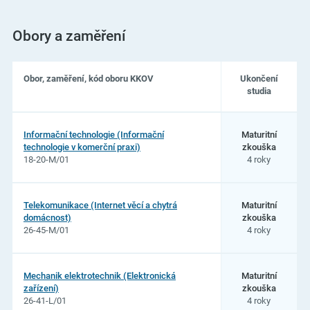
Obory a zaměření
Obor, zaměření, kód oboru KKOV
Ukončení
studia
Seznam
oborů
Informační technologie (Informační
Maturitní
studia
technologie v komerční praxi)
zkouška
na
18-20-M/01
4 roky
Střední
odborné
učiliště
elektrotechnické,
Telekomunikace (Internet věcí a chytrá
Maturitní
Plzeň,
domácnost)
zkouška
Vejprnická
26-45-M/01
4 roky
56
Mechanik elektrotechnik (Elektronická
Maturitní
zařízení)
zkouška
26-41-L/01
4 roky