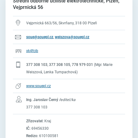
Střední odborné učiliště elektrotechnické, Plzeň,
Vejprnická 56
Vejprnická 663/56, Skvrňany, 318 00 Plzeň
soue@souepl.cz
,
weiszova@souepl.cz
xk4fcib
377 308 103
,
377 308 105
,
778 979 031
(Mgr. Marie
Weiszová, Lenka Tumpachová)
www.souepl.cz
Ing. Jaroslav Černý
ředitel/ka
377 308 103
Zřizovatel:
Kraj
IČ:
69456330
Redizo:
610100581