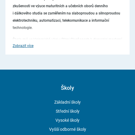
zkušenosti ve výuce maturitních a učebních oborů denního
i dálkového studia se zaměřením na slaboproudou a silnoproudou
elektrotechniku, automatizaci, telekomunikace a informační
technologie.
Škola má ve Vejprnické ulici v Plzni-Skvrňanech k dispozici moderní
Zobrazit více
školu, ubytovací a stravovací zařízení a rozsáhlý areál se
sportovišti a odpočinkovými plochami.
Při výuce využíváme bohatých zkušeností získaných při spolupráci
s Elektrotechnickým cechem plzeňského regionu, Západočeskou
univerzitou, ČEZ a ostatními firmami.
Školy
Studijní nabídka školy
Základní školy
Střední školy
Škola nabízí absolventům základních škol úplné střední odborné
Vysoké školy
vzdělání ve studijních oborech zakončených maturitní zkouškou
a střední odborné vzdělání v učebních oborech zakončených
Vyšší odborné školy