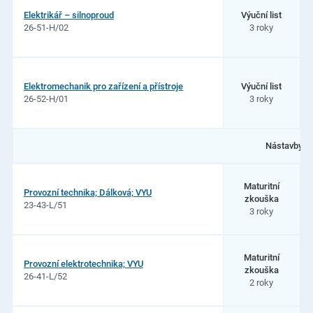
Elektrikář – silnoproud
Výuční list
26-51-H/02
3 roky
Elektromechanik pro zařízení a přístroje
Výuční list
26-52-H/01
3 roky
Nástavby:
Maturitní
Provozní technika; Dálková; VYU
zkouška
23-43-L/51
3 roky
Maturitní
Provozní elektrotechnika; VYU
zkouška
26-41-L/52
2 roky