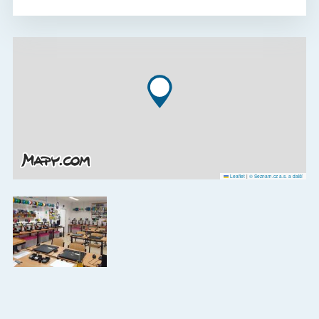
Leaflet
|
© Seznam.cz a.s. a další