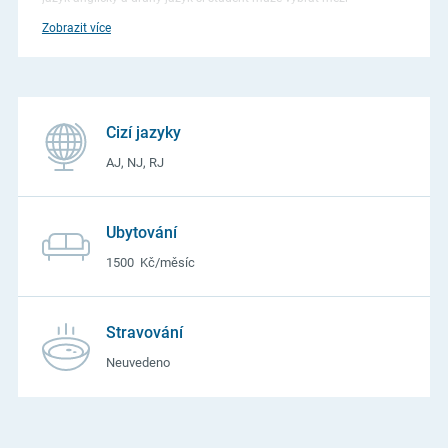
německým a ruským jazykem. V ostatních oborech se studuje
Zobrazit více
pouze jeden cizí jazyk. Stravování – celodenní 103 Kč za den
(snídaně se svačinou 29 Kč, oběd 40 Kč a teplá večeře 34 Kč).
Cizí jazyky
AJ, NJ, RJ
Ubytování
1500 Kč/měsíc
Stravování
Neuvedeno