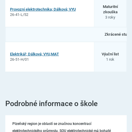
Maturitní
Provozní elektrotechnika; Dálková; VYU
zkouška
26-41-L/52
3 roky
Zkrácené studi
Elektrikář; Dálková; VYU,MAT
Výuční list
26-51-H/01
1 rok
Podrobné informace o škole
Plzeňský region je oblastí se značnou koncentrací
elektrotechnického průmyslu. SOU elektrotechnické má bohaté