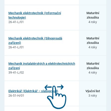
Mechanik elektrotechnik (Informační
Maturitní
technologie)
zkouška
26-41-L/01
4 roky
Mechanik elektrotechnik (Silnoproudá
Maturitní
zařízení)
zkouška
26-41-L/01
4 roky
Mechanik instalatérských a elektrotechnických
Maturitní
zařízení
zkouška
39-41-L/02
4 roky
Elektrikář (Elektrikář – slaboproud)
Výuční list
26-51-H/01
3 roky