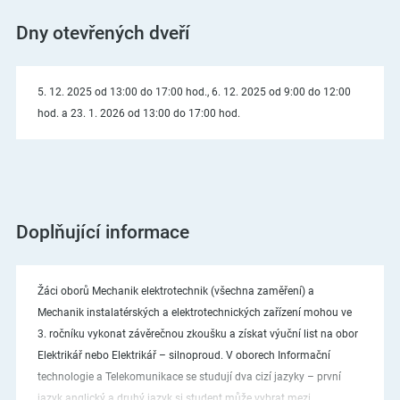
Dny otevřených dveří
5. 12. 2025 od 13:00 do 17:00 hod., 6. 12. 2025 od 9:00 do 12:00
hod. a 23. 1. 2026 od 13:00 do 17:00 hod.
Doplňující informace
Žáci oborů Mechanik elektrotechnik (všechna zaměření) a
Mechanik instalatérských a elektrotechnických zařízení mohou ve
3. ročníku vykonat závěrečnou zkoušku a získat výuční list na obor
Elektrikář nebo Elektrikář – silnoproud. V oborech Informační
technologie a Telekomunikace se studují dva cizí jazyky – první
jazyk anglický a druhý jazyk si student může vybrat mezi