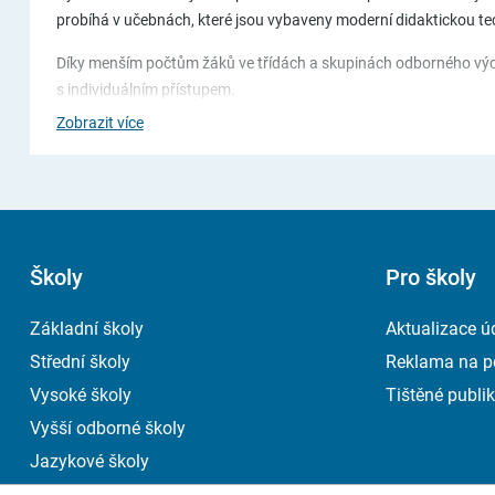
probíhá v učebnách, které jsou vybaveny moderní didaktickou te
Díky menším počtům žáků ve třídách a skupinách odborného výcvi
s individuálním přístupem.
Zobrazit více
Nabízíme tyto učební obory
75-41-E/01 Pečovatelské služby
66-51-E/01 Prodavačské práce
Školy
Pro školy
29-51-E/01 Potravinářská výroba (Cukrářské práce)
29-51-E/02 Potravinářské práce (Pekařské práce)
Základní školy
Aktualizace ú
69-54-E/01 Provozní služby
Střední školy
Reklama na p
65-51-E/02 Práce ve stravování
Vysoké školy
Tištěné publik
Vyšší odborné školy
Samostatná součást školy
Jazykové školy