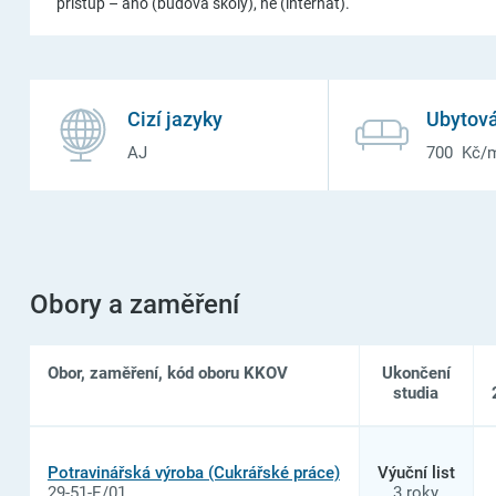
přístup – ano (budova školy), ne (internát).
Cizí jazyky
Ubytová
AJ
700 Kč/
Obory a zaměření
Obor, zaměření, kód oboru KKOV
Ukončení
studia
Seznam
oborů
Potravinářská výroba (Cukrářské práce)
Výuční list
studia
29-51-E/01
3 roky