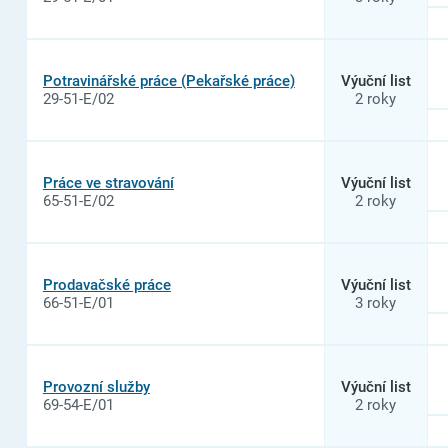
na
Odborné
učiliště
a
Praktická
Potravinářské práce (Pekařské práce)
Výuční list
škola,
29-51-E/02
2 roky
Mohelnice,
Vodní
27
Práce ve stravování
Výuční list
65-51-E/02
2 roky
Prodavačské práce
Výuční list
66-51-E/01
3 roky
Provozní služby
Výuční list
69-54-E/01
2 roky