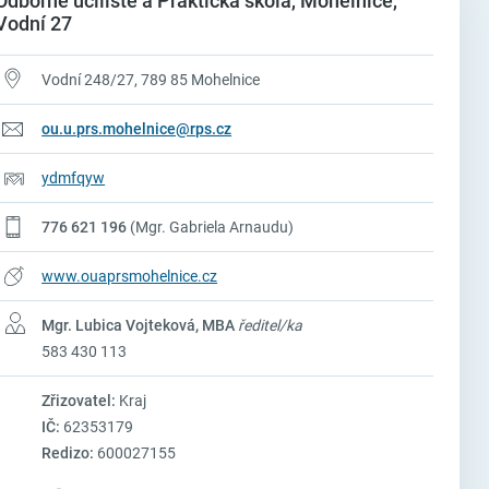
Odborné učiliště a Praktická škola, Mohelnice,
Vodní 27
Vodní 248/27, 789 85 Mohelnice
ou.u.prs.mohelnice@rps.cz
ydmfqyw
776 621 196
(Mgr. Gabriela Arnaudu)
www.ouaprsmohelnice.cz
Mgr. Lubica Vojteková, MBA
ředitel/ka
583 430 113
Zřizovatel:
Kraj
IČ:
62353179
Redizo:
600027155