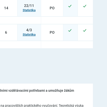
22/11
14
PO
Statistika
4/3
6
PO
Statistika
ciálními vzdělávacími potřebami a umožňuje žákům
 na pracovištích praktického vyučování. Teoretická výuka