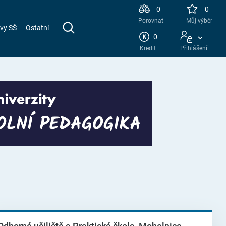
0
0
Porovnat
Můj výběr
vy SŠ
Ostatní
0
Kredit
Přihlášení