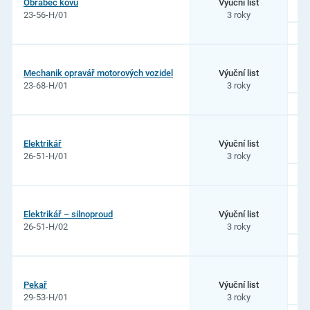
Obráběč kovů
Výuční list
23-56-H/01
3 roky
Mechanik opravář motorových vozidel
Výuční list
23-68-H/01
3 roky
Elektrikář
Výuční list
26-51-H/01
3 roky
Elektrikář – silnoproud
Výuční list
26-51-H/02
3 roky
Pekař
Výuční list
29-53-H/01
3 roky