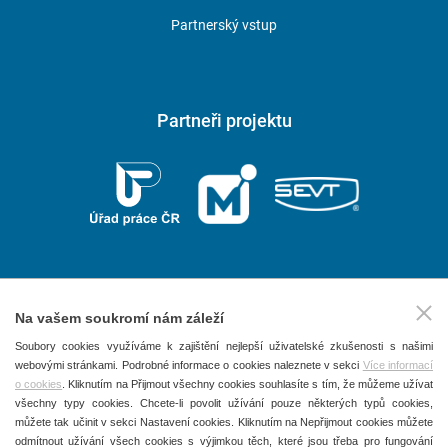
Partnerský vstup
Partneři projektu
Na vašem soukromí nám záleží
2026 © P.F. art, spol. s r. o.
Soubory cookies využíváme k zajištění nejlepší uživatelské zkušenosti s našimi
webovými stránkami. Podrobné informace o cookies naleznete v sekci
Více informací
Všechna práva vyhrazena
o cookies
. Kliknutím na Přijmout všechny cookies souhlasíte s tím, že můžeme užívat
Obchodní podmínky
všechny typy cookies. Chcete-li povolit užívání pouze některých typů cookies,
můžete tak učinit v sekci Nastavení cookies. Kliknutím na Nepřijmout cookies můžete
Ochrana osobních údajů
odmítnout užívání všech cookies s výjimkou těch, které jsou třeba pro fungování