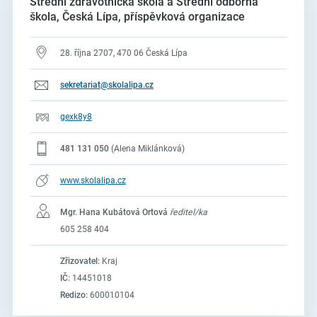
Střední zdravotnická škola a Střední odborná
škola, Česká Lípa, příspěvková organizace
28. října 2707, 470 06 Česká Lípa
sekretariat@skolalipa.cz
gexk8y8
481 131 050
(Alena Miklánková)
www.skolalipa.cz
Mgr. Hana Kubátová Ortová
ředitel/ka
605 258 404
Zřizovatel:
Kraj
IČ:
14451018
Redizo:
600010104