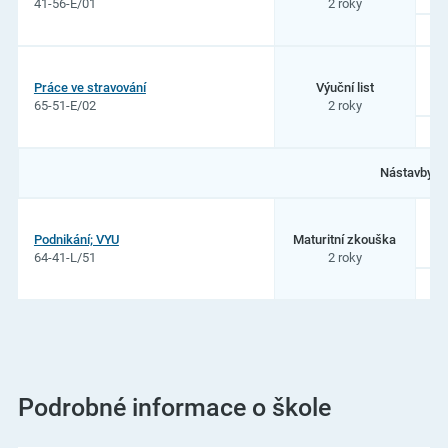
41-56-E/01
2 roky
Práce ve stravování
Výuční list
65-51-E/02
2 roky
Nástavby:
Podnikání; VYU
Maturitní zkouška
64-41-L/51
2 roky
Podrobné informace o škole