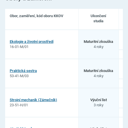
Obor, zaměření, kód oboru KKOV
Ukončení
Př
studia
20
Seznam
oborů
Ekologie a životní prostředí
Maturitní zkouška
studia
16-01-M/01
4 roky
na
Střední
zdravotnická
škola
a
Praktická sestra
Maturitní zkouška
Střední
53-41-M/03
4 roky
odborná
škola,
Česká
Lípa,
příspěvková
Strojní mechanik (Zámečník)
Výuční list
organizace
23-51-H/01
3 roky