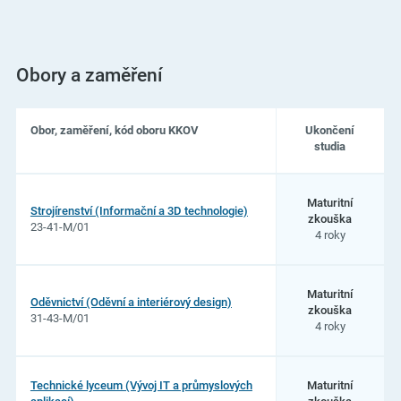
Obory a zaměření
Obor, zaměření, kód oboru KKOV
Ukončení
studia
Seznam
oborů
Maturitní
Strojírenství (Informační a 3D technologie)
studia
zkouška
23-41-M/01
na
4 roky
Střední
škola
Strážnice,
příspěvková
Maturitní
Oděvnictví (Oděvní a interiérový design)
organizace
zkouška
31-43-M/01
4 roky
Technické lyceum (Vývoj IT a průmyslových
Maturitní