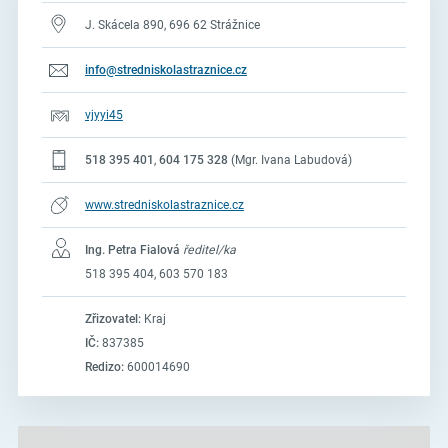
J. Skácela 890, 696 62 Strážnice
info@stredniskolastraznice.cz
vjyyi45
518 395 401
,
604 175 328
(Mgr. Ivana Labudová)
www.stredniskolastraznice.cz
Ing. Petra Fialová
ředitel/ka
518 395 404, 603 570 183
Zřizovatel:
Kraj
IČ:
837385
Redizo:
600014690