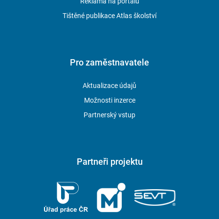
Reklama na portálu
studijní stáž na vysoké škole v Atlantě. Vizí pedagogů školy je
individuální přístup k žákům a zdravé školní klima rodinného
Tištěné publikace Atlas školství
charakteru.
Obory vzdělání s maturitní zkouškou
Pro zaměstnavatele
Móda, styling, média
(čtyřletý)
Aktualizace údajů
Grafický design
(čtyřletý)
Možnosti inzerce
Oděvní a interiérový design
(čtyřletý)
Partnerský vstup
Vývoj IT a průmyslových aplikací
– Technické lyceum
(čtyřletý)
Informační a 3D technologie ve strojírenství
(čtyřletý)
Partneři projektu
Obory vzdělání s výučním listem
Aranžér – propagační tvorba
(tříletý)