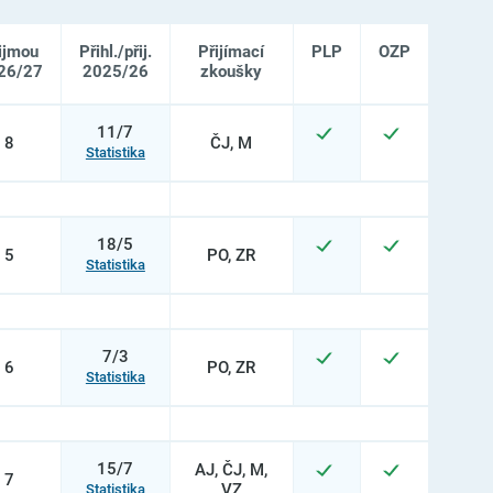
ijmou
Přihl./přij.
Přijímací
PLP
OZP
26/27
2025/26
zkoušky
11/7
8
ČJ, M
Statistika
18/5
5
PO, ZR
Statistika
7/3
6
PO, ZR
Statistika
15/7
AJ, ČJ, M,
7
VZ
Statistika