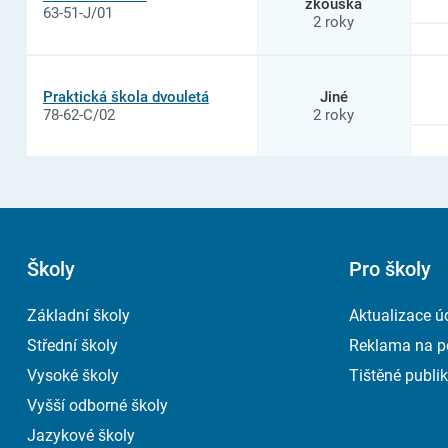
zkouška
63-51-J/01
2 roky
Praktická škola dvouletá
Jiné
78-62-C/02
2 roky
Školy
Pro školy
Základní školy
Aktualizace ú
Střední školy
Reklama na p
Vysoké školy
Tištěné publik
Vyšší odborné školy
Jazykové školy