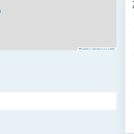
Leaflet
|
© Seznam.cz a.s. a další