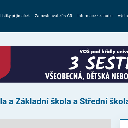
tistiky přijímaček
Zaměstnavatelé v ČR
Informace ke studiu
Výsta
a a Základní škola a Střední škol