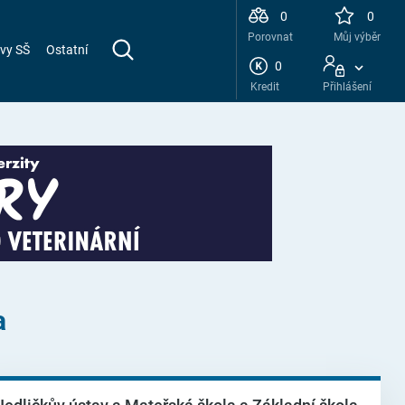
0
0
Porovnat
Můj výběr
vy SŠ
Ostatní
0
Kredit
Přihlášení
a