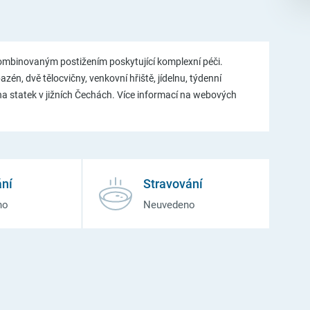
kombinovaným postižením poskytující komplexní péči.
én, dvě tělocvičny, venkovní hřiště, jídelnu, týdenní
 na statek v jižních Čechách. Více informací na webových
ní
Stravování
no
Neuvedeno