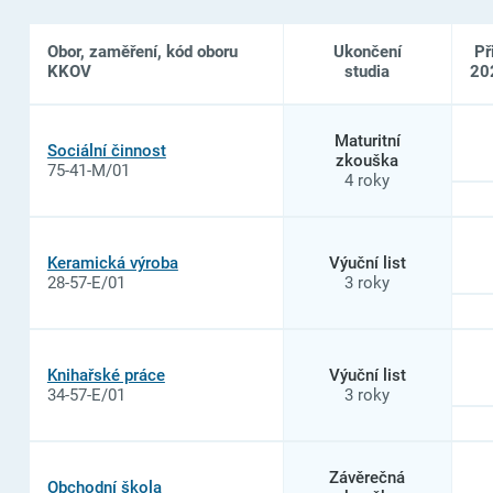
Obor, zaměření, kód oboru
Ukončení
Př
KKOV
studia
20
Seznam
oborů
Maturitní
Sociální činnost
studia
zkouška
75-41-M/01
na
4 roky
Jedličkův
ústav
a
Mateřská
Keramická výroba
Výuční list
škola
28-57-E/01
3 roky
a
Základní
škola
a
Střední
Knihařské práce
Výuční list
škola
34-57-E/01
3 roky
Závěrečná
Obchodní škola