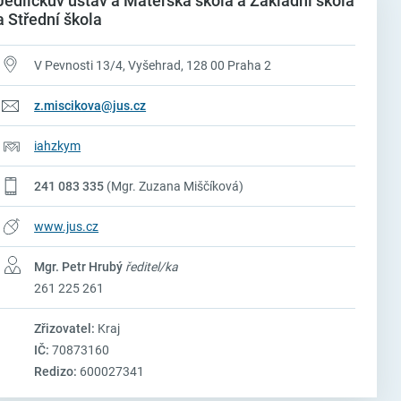
Jedličkův ústav a Mateřská škola a Základní škola
a Střední škola
V Pevnosti 13/4, Vyšehrad, 128 00 Praha 2
z.miscikova@jus.cz
iahzkym
241 083 335
(Mgr. Zuzana Miščíková)
www.jus.cz
Mgr. Petr Hrubý
ředitel/ka
261 225 261
Zřizovatel:
Kraj
IČ:
70873160
Redizo:
600027341