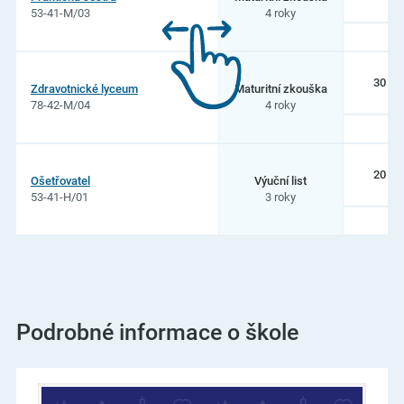
53-41-M/03
4 roky
na
Církevní
střední
zdravotnická
škola
30
Zdravotnické lyceum
Maturitní zkouška
s.
78-42-M/04
4 roky
r.
o.
20
Ošetřovatel
Výuční list
53-41-H/01
3 roky
Podrobné informace o škole