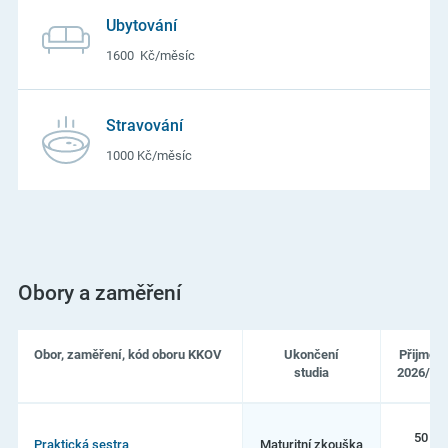
Ubytování
1600 Kč/měsíc
Stravování
1000 Kč/měsíc
Obory a zaměření
Obor, zaměření, kód oboru KKOV
Ukončení
Přijmou
studia
2026/27
Seznam
oborů
50
Praktická sestra
Maturitní zkouška
studia