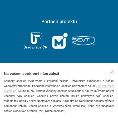
Partneři projektu
Na vašem soukromí nám záleží
2026 © P.F. art, spol. s r. o.
Soubory cookies využíváme k zajištění nejlepší uživatelské zkušenosti s našimi
webovými stránkami. Podrobné informace o cookies naleznete v sekci
Více informací
Všechna práva vyhrazena
o cookies
. Kliknutím na Přijmout všechny cookies souhlasíte s tím, že můžeme užívat
Obchodní podmínky
všechny typy cookies. Chcete-li povolit užívání pouze některých typů cookies,
můžete tak učinit v sekci Nastavení cookies. Kliknutím na Nepřijmout cookies můžete
Ochrana osobních údajů
odmítnout užívání všech cookies s výjimkou těch, které jsou třeba pro fungování
našich webových stránek (tzv. „Nutné cookies“).
Používání souborů Cookies