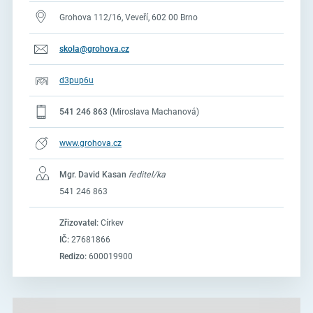
Grohova 112/16, Veveří, 602 00 Brno
skola@grohova.cz
d3pup6u
541 246 863
(Miroslava Machanová)
www.grohova.cz
Mgr. David Kasan
ředitel/ka
541 246 863
Zřizovatel:
Církev
IČ:
27681866
Redizo:
600019900