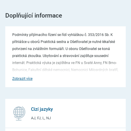
Doplňující informace
Podmínky přijímacího řízení se řídí vyhláškou č. 353/2016 Sb. K
přihlášce u oborů Praktická sestra a Ošetřovatel je nutné lékařské
potvrzení na zvláštním formuláři. U oboru Ošetřovatel se koná
praktická zkouška. Ubytování a stravování zajišťuje sousední
internát. Praktická výuka je zajištěna ve FN u Svaté Anny, FN Brno-
Bohunice, Fakultní dětské nemocnici, Nemocnici Milosrdných bratří,
Vojenské nemocnici, Domově pro seniory Koniklecová, Kamenná v
Zobrazit více
Hospici sv. Alžběty, Surgal clinic s. r. o., Vividus Medica, Chronicare,
Ichtys Dent, Domov pro seniory Okružní, Stoma Centrum Campus.
Cizí jazyky
AJ, FJ, L, NJ