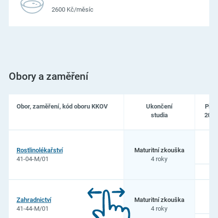
2600 Kč/měsíc
Obory a zaměření
Obor, zaměření, kód oboru KKOV
Ukončení
Přij
studia
2026
Seznam
oborů
1
Rostlinolékařství
Maturitní zkouška
studia
41-04-M/01
4 roky
na
Střední
odborná
škola
veterinární,
2
Zahradnictví
Maturitní zkouška
mechanizační
41-44-M/01
4 roky
a