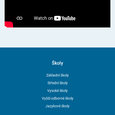
zaměřené na zemědělskou mechanizaci, výpočetní techniku
a dopravu. Součástí oboru je studium údržby, servisu a oprav
motorů a dalších technických zařízení. Organizujeme také kurzy
obsluhy motorové pily, svářečské zkoušky a vyzkoušíš si i výuku
CAD aplikací nebo programování CNC strojů.
Pro každého, kdo se rád stará o květiny a baví ho dělat svět
krásnějším bude obor
Zahradnictví
(41-44-M/01) to pravé. Naučíš
se aranžovat květiny, navrhovat zahrady a parky, pěstovat zahradní
rostliny a získáš i přehled o ochraně přírody. Součástí studia je
i praxe v květinářstvích, zahradnictvích nebo zahradních centrech.
Školy
Ve školním areálu máme krásný ovocný sad, skleníky a další
pozemky pro pěstování rostlin.
Základní školy
Střední školy
Chcete-li se jednou věnovat ochraně přírody, mohl by vás zajímat
obor
Rostlinolékařství
(41-04-M/01). Na škole během studia získáš
Vysoké školy
přehled o ochraně rostlin, naučíš se, jak se starat o zeleň na
Vyšší odborné školy
zahradách i ve městech a zjistíš, jak léčit nemocné rostliny.
Jazykové školy
S maturitou získáš i druhý stupeň způsobilosti pro zacházení
s přípravky na ochranu rostlin.