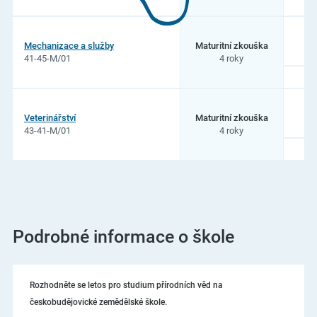
zahradnická
a
Jazyková
6
škola
Mechanizace a služby
Maturitní zkouška
s
41-45-M/01
4 roky
právem
státní
jazykové
zkoušky,
6
Veterinářství
Maturitní zkouška
České
43-41-M/01
4 roky
Budějovice,
Rudolfovská
92
Podrobné informace o škole
Rozhodněte se letos pro studium přírodních věd na
českobudějovické zemědělské škole.