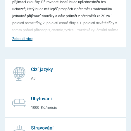
přijímací zkoušky. Při rovnosti bodů bude upřednostněn ten
uchazeč, který bude mít lepší prospěch z předmětu matematika
jednotné přijímací zkoušky a dále průměr z předmětů ze ZŠ za 1.
pololetí osmé třídy, 2. pololetí osmé třídy a 1. pololetí deváté třídy v
tomto pořadí přírodopis, chemie, fyzika. Praktické vyučování máme
u 52 podniků. Ubytování v domově mládeže ve škole, u Hvízdala a
Zobrazit více
na Rudolfově. Ubytování je zajištěno všem, kteří si požádají.
Cizí jazyky
AJ
Ubytování
1000 Kč/měsíc
Stravování