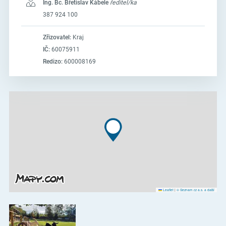
Ing. Bc. Břetislav Kábele
ředitel/ka
387 924 100
Zřizovatel:
Kraj
IČ:
60075911
Redizo:
600008169
Leaflet
|
© Seznam.cz a.s. a další