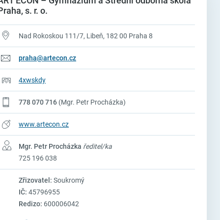
ART ECON – Gymnázium a Střední odborná škola
Praha, s. r. o.
Nad Rokoskou 111/7, Libeň, 182 00 Praha 8
praha@artecon.cz
4xwskdy
778 070 716
(Mgr. Petr Procházka)
www.artecon.cz
Mgr. Petr Procházka
ředitel/ka
725 196 038
Zřizovatel:
Soukromý
IČ:
45796955
Redizo:
600006042