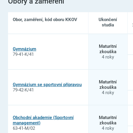
Obory a zaměření
Obor, zaměření, kód oboru KKOV
Ukončení
studia
Seznam
oborů
Maturitní
studia
Gymnázium
zkouška
na
79-41-K/41
4 roky
ART
ECON
–
Gymnázium
a
Maturitní
Střední
Gymnázium se sportovní přípravou
zkouška
odborná
79-42-K/41
4 roky
škola
Praha,
s.
r.
o.
Obchodní akademie (Sportovní
Maturitní
management)
zkouška
63-41-M/02
4 roky