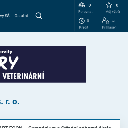
0
0
Porovnat
Můj výběr
vy SŠ
Ostatní
0
Kredit
Přihlášení
r. o.