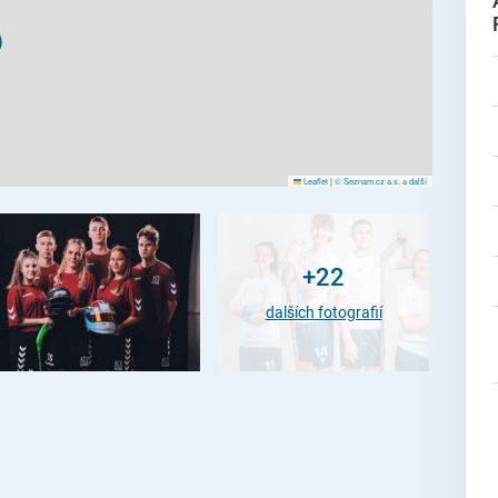
Leaflet
|
© Seznam.cz a.s. a další
+22
dalších fotografií