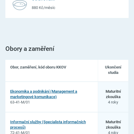
880 Kč/měsíc
Obory a zaměření
Obor, zaměření, kód oboru KKOV
Ukončení
studia
Seznam
oborů
Ekonomika a podnikání (Management a
Maturitní
studia
marketingové komunikace)
zkouška
na
63-41-M/01
4 roky
Střední
odborná
škola
Luhačovice
Informační služby (Specialista informačních
Maturitní
procesů)
zkouška
72-41-M/01
4 roky