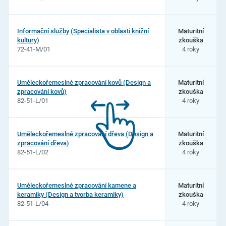
Informační služby (Specialista v oblasti knižní
Maturitní
kultury)
zkouška
72-41-M/01
4 roky
Uměleckořemeslné zpracování kovů (Design a
Maturitní
zpracování kovů)
zkouška
82-51-L/01
4 roky
Uměleckořemeslné zpracování dřeva (Design a
Maturitní
zpracování dřeva)
zkouška
82-51-L/02
4 roky
Uměleckořemeslné zpracování kamene a
Maturitní
keramiky (Design a tvorba keramiky)
zkouška
82-51-L/04
4 roky