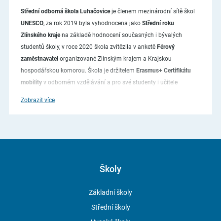
Střední odborná škola Luhačovice
je členem mezinárodní sítě škol
UNESCO
, za rok 2019 byla vyhodnocena jako
Střední roku
Zlínského kraje
na základě hodnocení současných i bývalých
studentů školy, v roce 2020 škola zvítězila v anketě
Férový
zaměstnavatel
organizované Zlínským krajem a Krajskou
hospodářskou komorou. Škola je držitelem
Erasmus+ Certifikátu
mobility
v odborném vzdělávání a pro své studenty i učitele
úspěšně organizuje množství stáží např. v Portugalsku, Itálii,
Zobrazit více
Slovinsku a dalších státech Evropy.
V současné době poskytuje škola vzdělání v oborech s maturitou
v
oborech uměleckých řemesel
(Design a zpracování kovů, Design
a zpracování dřeva, Design a tvorba keramiky), v oborech
Management a marketingové komunikace, Specialista v oblasti
Školy
knižní kultury a Specialista informačních procesů
.
Dále v oborech s výučním listem
Základní školy
Kuchař-číšník
,
Kuchař-kuchařka
a
Číšník-servírka
.
Střední školy