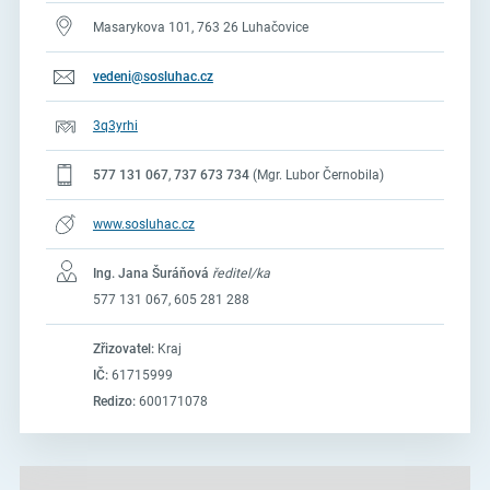
Masarykova 101, 763 26 Luhačovice
vedeni@sosluhac.cz
3q3yrhi
577 131 067
,
737 673 734
(Mgr. Lubor Černobila)
www.sosluhac.cz
Ing. Jana Šuráňová
ředitel/ka
577 131 067, 605 281 288
Zřizovatel:
Kraj
IČ:
61715999
Redizo:
600171078