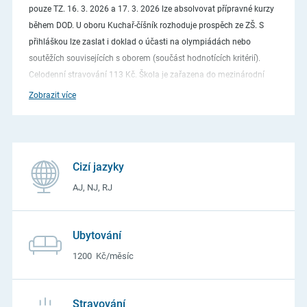
pouze TZ. 16. 3. 2026 a 17. 3. 2026 lze absolvovat přípravné kurzy
během DOD. U oboru Kuchař-číšník rozhoduje prospěch ze ZŠ. S
přihláškou lze zaslat i doklad o účasti na olympiádách nebo
soutěžích souvisejících s oborem (součást hodnotících kritérií).
Celodenní stravování 113 Kč. Škola je zařazena do mezinárodní
sítě škol UNESCO.
Zobrazit více
Cizí jazyky
AJ, NJ, RJ
Ubytování
1200 Kč/měsíc
Stravování