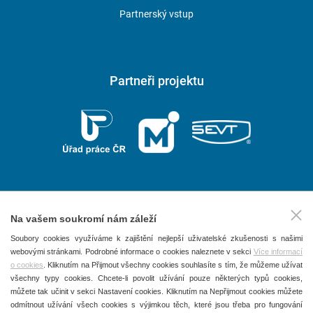
ŠVP
Specialista v oblasti knižní kultury
Partnerský vstup
ŠVP
Specialista informačních procesů
63-41-M/01 EKONOMIKA A PODNIKÁNÍ
Partneři projektu
ŠVP
Management a marketingové komunikace
STŘEDNÍ VZDĚLÁNÍ S VÝUČNÍM LISTEM
65-51-H/01 KUCHAŘ-ČÍŠNÍK
ŠVP
Kuchař-číšník
ŠVP
Kuchař-kuchařka
Na vašem soukromí nám záleží
2026 © P.F. art, spol. s r. o.
Soubory cookies využíváme k zajištění nejlepší uživatelské zkušenosti s našimi
ŠVP
Číšník-servírka
webovými stránkami. Podrobné informace o cookies naleznete v sekci
Více informací
Všechna práva vyhrazena
o cookies
. Kliknutím na Přijmout všechny cookies souhlasíte s tím, že můžeme užívat
U těchto oborů je možnost zajištění stipendia.
Obchodní podmínky
všechny typy cookies. Chcete-li povolit užívání pouze některých typů cookies,
můžete tak učinit v sekci Nastavení cookies. Kliknutím na Nepřijmout cookies můžete
Studentům ze vzdálenějších míst slouží moderní
Domov mládeže
Ochrana osobních údajů
odmítnout užívání všech cookies s výjimkou těch, které jsou třeba pro fungování