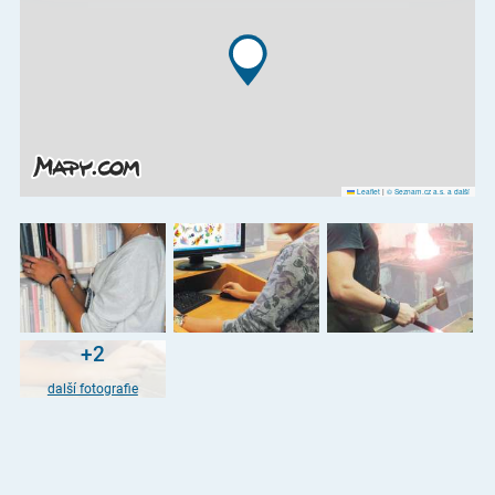
Leaflet
|
© Seznam.cz a.s. a další
+2
další fotografie