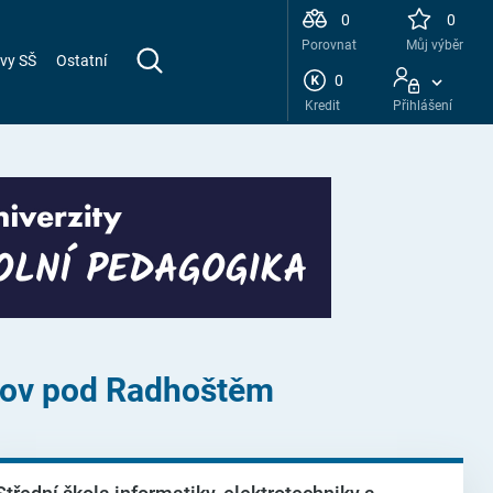
0
0
Porovnat
Můj výběr
vy SŠ
Ostatní
0
Kredit
Přihlášení
žnov pod Radhoštěm