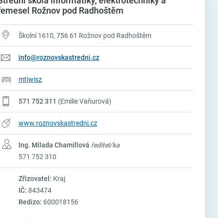
Střední škola informatiky, elektrotechniky a
řemesel Rožnov pod Radhoštěm
Školní 1610, 756 61 Rožnov pod Radhoštěm
info@roznovskastredni.cz
mtjwisz
571 752 311
(Emilie Vaňurová)
www.roznovskastredni.cz
Ing. Milada Chamillová
ředitel/ka
571 752 310
Zřizovatel:
Kraj
IČ:
843474
Redizo:
600018156