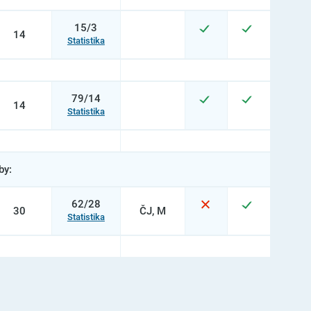
15/3
14
Statistika
79/14
14
Statistika
by:
62/28
30
ČJ, M
Statistika