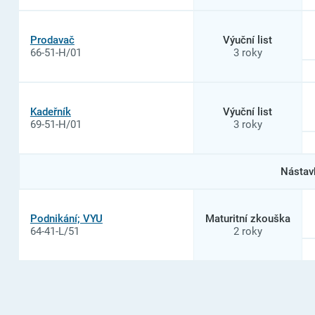
Prodavač
Výuční list
66-51-H/01
3 roky
Kadeřník
Výuční list
69-51-H/01
3 roky
Nástav
Podnikání; VYU
Maturitní zkouška
64-41-L/51
2 roky