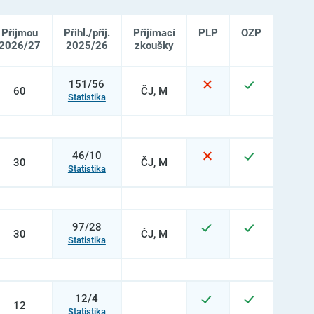
Přijmou
Přihl./přij.
Přijímací
PLP
OZP
2026/27
2025/26
zkoušky
151/56
60
ČJ, M
Statistika
46/10
30
ČJ, M
Statistika
97/28
30
ČJ, M
Statistika
12/4
12
Statistika