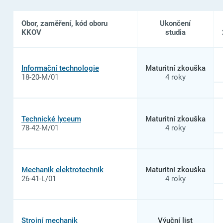
Obor, zaměření, kód oboru
Ukončení
KKOV
studia
Seznam
oborů
Informační technologie
Maturitní zkouška
studia
18-20-M/01
4 roky
na
Střední
škola
informatiky,
elektrotechniky
Technické lyceum
Maturitní zkouška
a
78-42-M/01
4 roky
řemesel
Rožnov
pod
Radhoštěm
Mechanik elektrotechnik
Maturitní zkouška
26-41-L/01
4 roky
Strojní mechanik
Výuční list