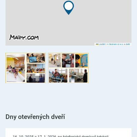
Leaflet
|
© Seznam.cz a.s. a další
Dny otevřených dveří