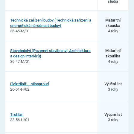
studia
Seznam
oborů
Technická zařízení budov (Technická zařízení a
Maturitní
studia
energetická náročnost budov)
zkouška
na
36-45-M/01
4 roky
Střední
škola
stavební
Třebíč
Stavebnictví (Pozemní stavitelství, Architektura
Maturitní
a design interiérů)
zkouška
36-47-M/01
4 roky
Elektrikář – silnoproud
Výuční list
26-51-H/02
3 roky
Truhlář
Výuční list
33-56-H/01
3 roky