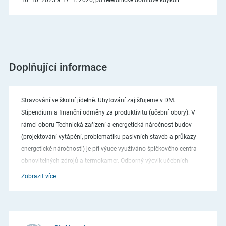
16. 10. 2025 a 17. 1. 2026, po telefonické domluvě kdykoli.
Doplňující informace
Stravování ve školní jídelně. Ubytování zajišťujeme v DM.
Stipendium a finanční odměny za produktivitu (učební obory). V
rámci oboru Technická zařízení a energetická náročnost budov
(projektování vytápění, problematiku pasivních staveb a průkazy
energetické náročnosti) je při výuce využíváno špičkového centra
obnovitelných zdrojů a termokamer. Odborný výcvik učebních
oborů je realizován na reálných zakázkách a ve kvalitně
Zobrazit více
vybavených dílnách. Nejlepší žáci konají OV přímo v partnerských
firmách. Součástí studia oboru Instalatér je svářecí kurz plamenem
a svářecí kurz pro plasty. Na škole je v provozu CNC obráběcí
centrum a pro všechny učební obory nabízí škola nástavbové