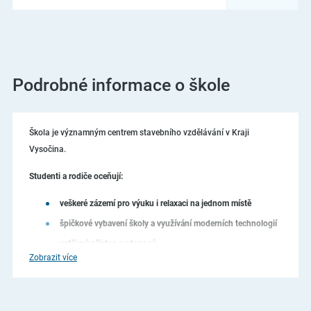
Podrobné informace o škole
Škola je významným centrem stavebního vzdělávání v Kraji
Vysočina.
Studenti a rodiče oceňují:
veškeré zázemí pro výuku i relaxaci na jednom místě
špičkové vybavení školy a využívání moderních technologií
vstřícný přístup pedagogů
Zobrazit více
vzájemnou prostupnost nabízených oborů
zahraniční stáže v rámci programu Erasmus+
úspěchy v odborných celorepublikových soutěžích