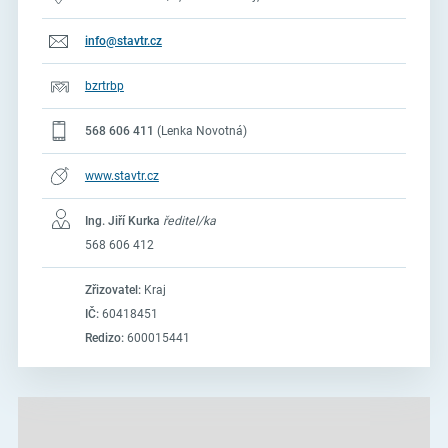
info@stavtr.cz
bzrtrbp
568 606 411
(Lenka Novotná)
www.stavtr.cz
Ing. Jiří Kurka
ředitel/ka
568 606 412
Zřizovatel:
Kraj
IČ:
60418451
Redizo:
600015441