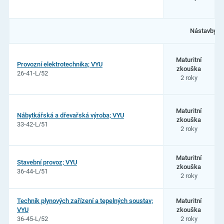
Nástavby:
Maturitní
Provozní elektrotechnika; VYU
zkouška
26-41-L/52
2 roky
Maturitní
Nábytkářská a dřevařská výroba; VYU
zkouška
33-42-L/51
2 roky
Maturitní
Stavební provoz; VYU
zkouška
36-44-L/51
2 roky
Technik plynových zařízení a tepelných soustav;
Maturitní
VYU
zkouška
36-45-L/52
2 roky