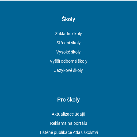
možnost získání individuálního prospěchového stipendia
Ve školním roce 2026/27 nabízí škola tyto obory:
Školy
STUDIJNÍ OBORY
Základní školy
Střední školy
36-47-M/01 Stavebnictví (zaměření Pozemní stavitelství
Vysoké školy
nebo Architektura a design interiérů)
Vyšší odborné školy
Specifika oboru
– vysoká úroveň výuky CAD systémů (ARCHICAD
nebo REVIT) a rozpočtování (CALLIDA nebo BUILDpower S), základy
Jazykové školy
BIM projektování, tvorba 3D vizualizací a moderního designu
interiérů. V rámci zaměření Pozemní stavitelství volba specializace
(Navrhování pozemních staveb nebo Příprava a vedení staveb).
Pro školy
36-45-M/01 Technická zařízení a energetická náročnost
budov
Aktualizace údajů
Specifika oboru
– projektování v programu REVIT, moderní způsoby
Reklama na portálu
vytápění, experimentální pracoviště obnovitelných zdrojů energie,
Tištěné publikace Atlas školství
energetické štítky budov, klimatizace, nízkoenergetické stavby,