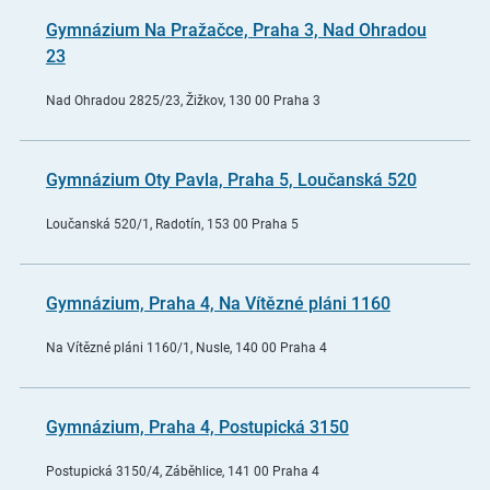
Gymnázium Na Pražačce, Praha 3, Nad Ohradou
23
Nad Ohradou 2825/23, Žižkov, 130 00 Praha 3
Gymnázium Oty Pavla, Praha 5, Loučanská 520
Loučanská 520/1, Radotín, 153 00 Praha 5
Gymnázium, Praha 4, Na Vítězné pláni 1160
Na Vítězné pláni 1160/1, Nusle, 140 00 Praha 4
Gymnázium, Praha 4, Postupická 3150
Postupická 3150/4, Záběhlice, 141 00 Praha 4